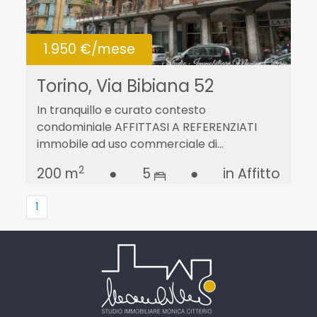
1.950 €/mese
Torino, Via Bibiana 52
In tranquillo e curato contesto
condominiale AFFITTASI A REFERENZIATI
immobile ad uso commerciale di...
2
200 m
●
5
●
in Affitto
1