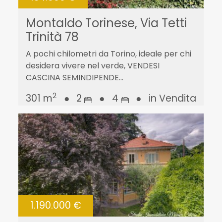
Montaldo Torinese, Via Tetti
Trinità 78
A pochi chilometri da Torino, ideale per chi
desidera vivere nel verde, VENDESI
CASCINA SEMINDIPENDE...
2
301 m
●
2
●
4
●
in Vendita
1.190.000 €