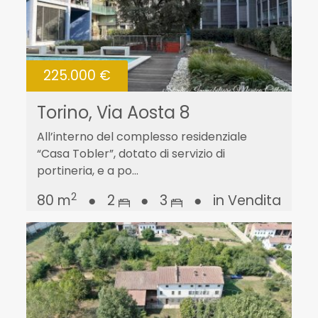
225.000 €
Torino, Via Aosta 8
All’interno del complesso residenziale
“Casa Tobler”, dotato di servizio di
portineria, e a po...
2
80 m
●
2
●
3
●
in Vendita