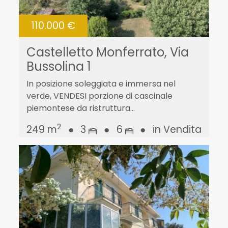
110.000 €
Castelletto Monferrato, Via
Bussolina 1
In posizione soleggiata e immersa nel
verde, VENDESI porzione di cascinale
piemontese da ristruttura...
2
249 m
●
3
●
6
●
in Vendita