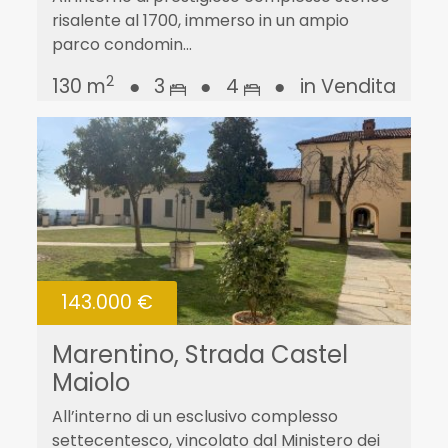
risalente al 1700, immerso in un ampio
parco condomin...
2
130 m
●
3
●
4
●
in Vendita
143.000 €
Marentino, Strada Castel
Maiolo
All’interno di un esclusivo complesso
settecentesco, vincolato dal Ministero dei