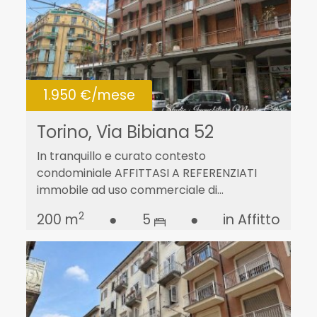
1.950 €/mese
Torino, Via Bibiana 52
In tranquillo e curato contesto
condominiale AFFITTASI A REFERENZIATI
immobile ad uso commerciale di...
2
200 m
●
5
●
in Affitto