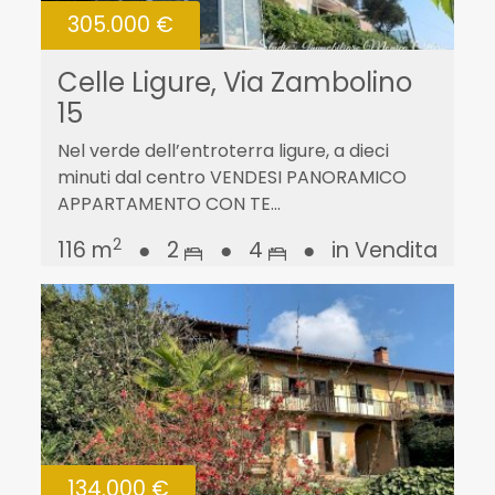
305.000 €
Celle Ligure, Via Zambolino
15
Nel verde dell’entroterra ligure, a dieci
minuti dal centro VENDESI PANORAMICO
APPARTAMENTO CON TE...
2
116 m
●
2
●
4
●
in Vendita
134.000 €