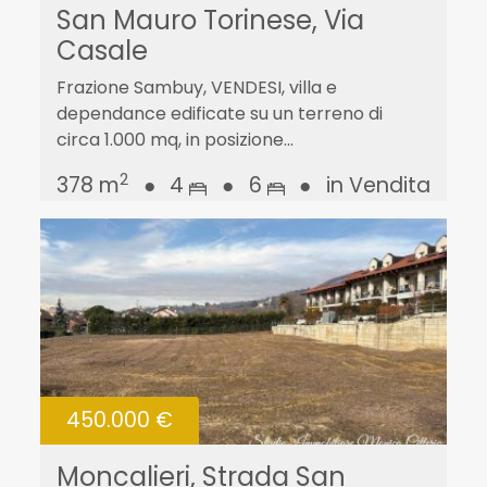
San Mauro Torinese, Via
Casale
Frazione Sambuy, VENDESI, villa e
dependance edificate su un terreno di
circa 1.000 mq, in posizione...
2
378 m
●
4
●
6
●
in Vendita
450.000 €
Moncalieri, Strada San