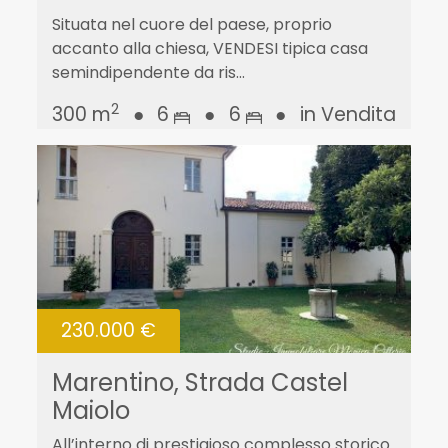
Situata nel cuore del paese, proprio
accanto alla chiesa, VENDESI tipica casa
semindipendente da ris...
2
300 m
●
6
●
6
●
in Vendita
230.000 €
Marentino, Strada Castel
Maiolo
All’interno di prestigioso complesso storico