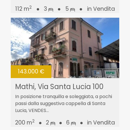
2
112 m
●
3
●
5
●
in Vendita
143.000 €
Mathi, Via Santa Lucia 100
In posizione tranquilla e soleggiata, a pochi
passi dalla suggestiva cappella di Santa
Lucia, VENDES...
2
200 m
●
2
●
6
●
in Vendita