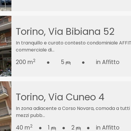
Torino, Via Bibiana 52
In tranquillo e curato contesto condominiale AFF
commerciale di...
2
200 m
●
5
●
in Affitto
Torino, Via Cuneo 4
In zona adiacente a Corso Novara, comoda a tutti i 
mezzi pubb...
2
40 m
●
1
●
2
●
in Affitto