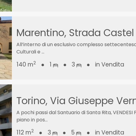
Marentino, Strada Castel
All’interno di un esclusivo complesso settecentesco
Culturali e ...
2
140 m
●
1
●
3
●
in Vendita
Torino, Via Giuseppe Ver
A pochi passi dal Santuario di Santa Rita, VEND
piano in pos...
2
112 m
●
3
●
5
●
in Vendita