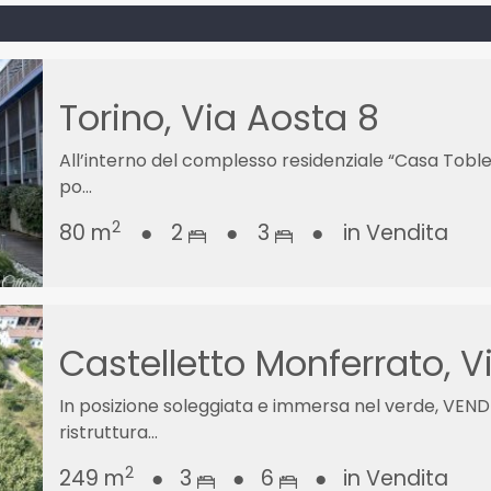
Torino, Via Aosta 8
All’interno del complesso residenziale “Casa Tobler”
po...
2
80 m
●
2
●
3
●
in Vendita
Castelletto Monferrato, V
In posizione soleggiata e immersa nel verde, VEND
ristruttura...
2
249 m
●
3
●
6
●
in Vendita