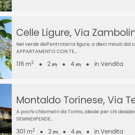
Celle Ligure, Via Zamboli
Nel verde dell’entroterra ligure, a dieci minuti 
APPARTAMENTO CON TE...
2
116 m
●
2
●
4
●
in Vendita
Montaldo Torinese, Via Tet
A pochi chilometri da Torino, ideale per chi desid
SEMINDIPENDE...
2
301 m
●
2
●
4
●
in Vendita