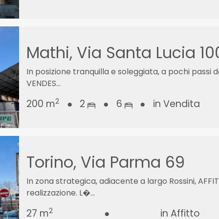
Mathi, Via Santa Lucia 10
In posizione tranquilla e soleggiata, a pochi passi 
VENDES...
2
200 m
●
2
●
6
●
in Vendita
Torino, Via Parma 69
In zona strategica, adiacente a largo Rossini, AFF
realizzazione. L�...
2
27 m
●
in Affitto