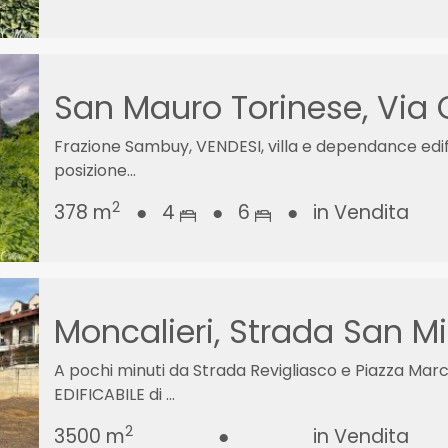
San Mauro Torinese, Via 
Frazione Sambuy, VENDESI, villa e dependance edifi
posizione...
2
378 m
●
4
●
6
●
in Vendita
Moncalieri, Strada San M
A pochi minuti da Strada Revigliasco e Piazza Ma
EDIFICABILE di ...
2
3500 m
●
in Vendita