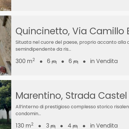
Quincinetto, Via Camillo
Situata nel cuore del paese, proprio accanto alla 
semindipendente da ris...
2
300 m
●
6
●
6
●
in Vendita
Marentino, Strada Castel
All’interno di prestigioso complesso storico risal
condomin...
2
130 m
●
3
●
4
●
in Vendita