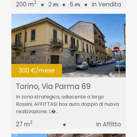
2
200 m
●
2
●
6
●
in Vendita
300 €/mese
Torino, Via Parma 69
In zona strategica, adiacente a largo
Rossini, AFFITTASI box auto doppio di nuova
realizzazione. L�...
2
27 m
●
in Affitto