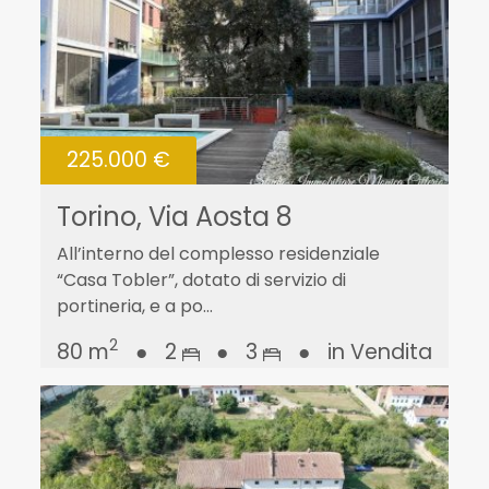
225.000 €
Torino, Via Aosta 8
All’interno del complesso residenziale
“Casa Tobler”, dotato di servizio di
portineria, e a po...
2
80 m
●
2
●
3
●
in Vendita