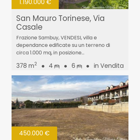
1.190.000 €
San Mauro Torinese, Via
Casale
Frazione Sambuy, VENDESI, villa e
dependance edificate su un terreno di
circa 1.000 mq, in posizione...
2
378 m
●
4
●
6
●
in Vendita
450.000 €