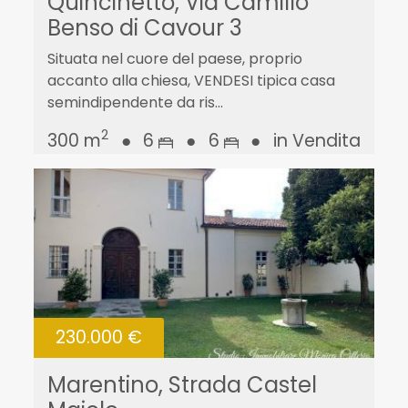
Quincinetto, Via Camillo
Benso di Cavour 3
Situata nel cuore del paese, proprio
accanto alla chiesa, VENDESI tipica casa
semindipendente da ris...
2
300 m
●
6
●
6
●
in Vendita
230.000 €
Marentino, Strada Castel