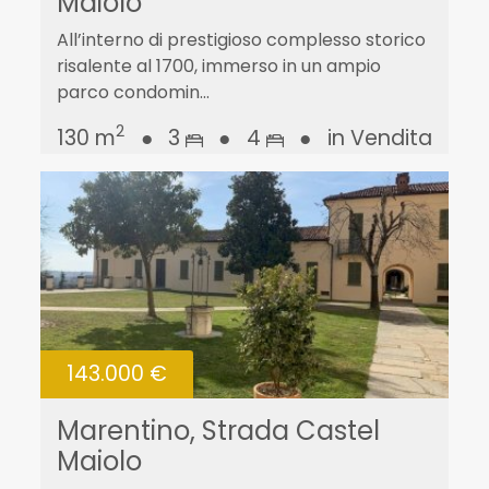
Maiolo
All’interno di prestigioso complesso storico
risalente al 1700, immerso in un ampio
parco condomin...
2
130 m
●
3
●
4
●
in Vendita
143.000 €
Marentino, Strada Castel
Maiolo