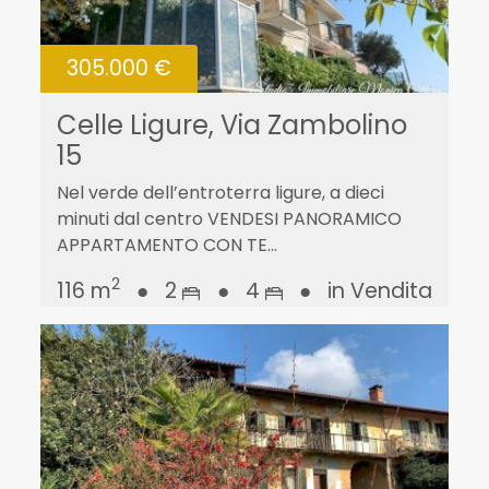
305.000 €
Celle Ligure, Via Zambolino
15
Nel verde dell’entroterra ligure, a dieci
minuti dal centro VENDESI PANORAMICO
APPARTAMENTO CON TE...
2
116 m
●
2
●
4
●
in Vendita