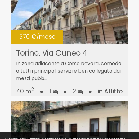
570 €/mese
Torino, Via Cuneo 4
In zona adiacente a Corso Novara, comoda
a tutti i principali servizi e ben collegata dai
mezzi pubb...
2
40 m
●
1
●
2
●
in Affitto