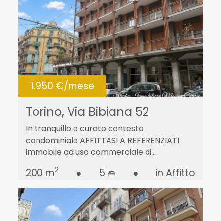
1.950 €/mese
Torino, Via Bibiana 52
In tranquillo e curato contesto
condominiale AFFITTASI A REFERENZIATI
immobile ad uso commerciale di...
2
200 m
●
5
●
in Affitto