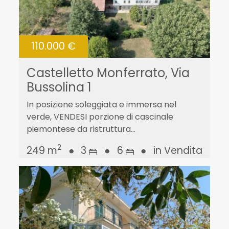
110.000 €
Castelletto Monferrato, Via
Bussolina 1
In posizione soleggiata e immersa nel
verde, VENDESI porzione di cascinale
piemontese da ristruttura...
2
249 m
●
3
●
6
●
in Vendita