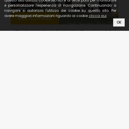
Questo sito utilizza cookie tecnici e di terze parti per monitorare
e personalizzare l'esperienza di navigazione. Continuando a
navigare si autorizza l'utilizzo dei cookie su questo sito. Per
avere maggiori informazioni riguardo ai cookie
clicca qui
.
900 €/mese
OK
Torino, Via Michele Buniva 14
Adiacente piazza Santa Giulia e di corso
San Maurizio, a pochi minuti dai poli
universitari AFFITTAS...
2
60 m
●
2
●
3
●
in Affitto
1