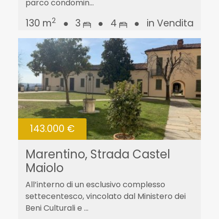
parco condomin...
2
130 m
●
3
●
4
●
in Vendita
143.000 €
Marentino, Strada Castel
Maiolo
All’interno di un esclusivo complesso
settecentesco, vincolato dal Ministero dei
Beni Culturali e ...