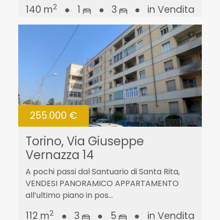
2
140 m
●
1
●
3
●
in Vendita
255.000 €
Torino, Via Giuseppe
Vernazza 14
A pochi passi dal Santuario di Santa Rita,
VENDESI PANORAMICO APPARTAMENTO
all’ultimo piano in pos...
2
112 m
●
3
●
5
●
in Vendita