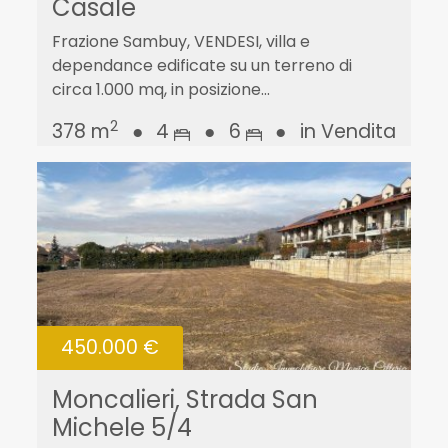
Casale
Frazione Sambuy, VENDESI, villa e
dependance edificate su un terreno di
circa 1.000 mq, in posizione...
2
378 m
●
4
●
6
●
in Vendita
450.000 €
Moncalieri, Strada San
Michele 5/4