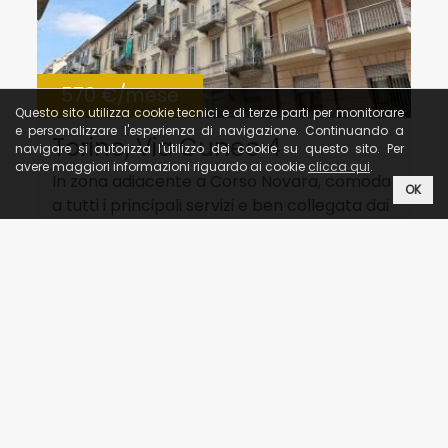
570 €/mese
Questo sito utilizza cookie tecnici e di terze parti per monitorare
e personalizzare l'esperienza di navigazione. Continuando a
Torino, Via Cuneo 4
navigare si autorizza l'utilizzo dei cookie su questo sito. Per
avere maggiori informazioni riguardo ai cookie
clicca qui
.
In zona adiacente a Corso Novara, comoda
OK
a tutti i principali servizi e ben collegata dai
mezzi pubb...
2
40 m
●
1
●
2
●
in Affitto
1