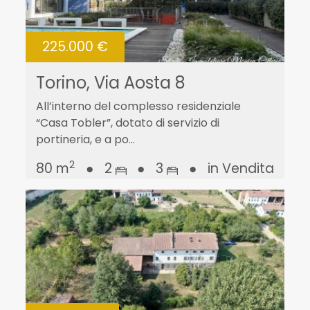
225.000 €
Torino, Via Aosta 8
All’interno del complesso residenziale
“Casa Tobler”, dotato di servizio di
portineria, e a po...
2
80 m
●
2
●
3
●
in Vendita