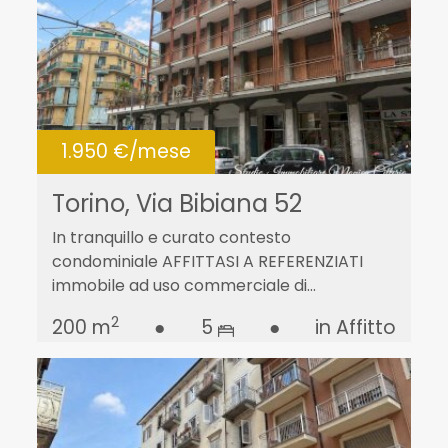
1.950 €/mese
Torino, Via Bibiana 52
In tranquillo e curato contesto
condominiale AFFITTASI A REFERENZIATI
immobile ad uso commerciale di...
2
200 m
●
5
●
in Affitto