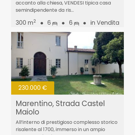
accanto alla chiesa, VENDESI tipica casa
semindipendente da ris...
2
300 m
●
6
●
6
●
in Vendita
230.000 €
Marentino, Strada Castel
Maiolo
All’interno di prestigioso complesso storico
risalente al 1700, immerso in un ampio