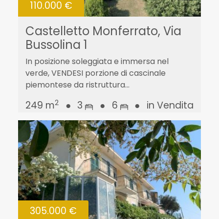
110.000 €
Castelletto Monferrato, Via
Bussolina 1
In posizione soleggiata e immersa nel
verde, VENDESI porzione di cascinale
piemontese da ristruttura...
2
249 m
●
3
●
6
●
in Vendita
305.000 €