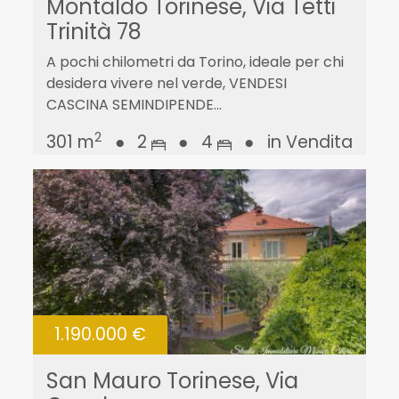
Montaldo Torinese, Via Tetti
Trinità 78
A pochi chilometri da Torino, ideale per chi
desidera vivere nel verde, VENDESI
CASCINA SEMINDIPENDE...
2
301 m
●
2
●
4
●
in Vendita
1.190.000 €
San Mauro Torinese, Via