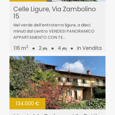
Celle Ligure, Via Zambolino
15
Nel verde dell’entroterra ligure, a dieci
minuti dal centro VENDESI PANORAMICO
APPARTAMENTO CON TE...
2
116 m
●
2
●
4
●
in Vendita
134.000 €